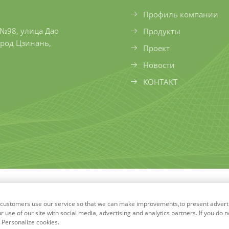
Профиль компании
№98, улица Дао
Продукты
род Цзинань,
Проект
Новости
КОНТАКТ
Qigong Environmental Protection Technology Co., Ltd. В
ow customers use our service so that we can make improvements,to present adver
use of our site with social media, advertising and analytics partners. If you do n
k Personalize cookies.