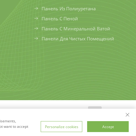
Панель Из Полиуретана
Панель С Пеной
Панель С Минеральной Ватой
Панели Для Чистых Помещений
се права защищены
Политика
tisements,
ot want to accept
Personalize cookies
Accept