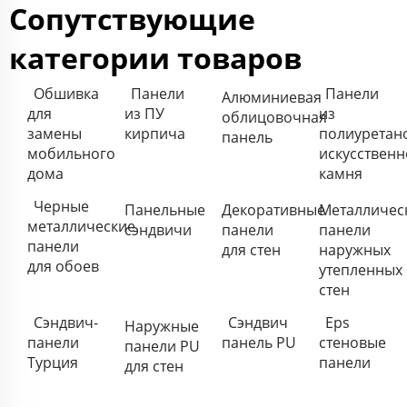
Сопутствующие
категории товаров
Обшивка
Панели
Панели
Алюминиевая
для
из ПУ
из
облицовочная
замены
кирпича
полиуретан
панель
мобильного
искусственн
дома
камня
Черные
Панельные
Декоративные
Металличес
металлические
сэндвичи
панели
панели
панели
для стен
наружных
для обоев
утепленных
стен
Сэндвич-
Сэндвич
Eps
Наружные
панели
панель PU
стеновые
панели PU
Турция
панели
для стен