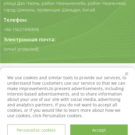
улица Дао Чжэнь, район Чжаньнюнеба, район Чжаньчжоу,
город Цзинань, провинция Шаньдун, Китай
Телефон:
+86-15621890898
Электронная почта:
[email protected]
We use cookies and similar tools to provide our services, to
understand how customers use our service so that we can
make improvements,to present advertisements, including
Авторские права © Shandong Qigong Environmental
interest-based advertisements, and to share information
Protection Technology Co., Ltd. Все права защищены
about your use of our site with social media, advertising
Политика конфиденциальности
Блог
and analytics partners. If you do not want to accept all
cookies, or if you would like to learn more about how we
use cookies, click Personalize cookies.
Personalize cookies
Accept