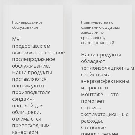
Послепродажное
Преимущества по
обслуживание:
сравнению с другими
заводами по
производству
Мы
стеновых панелей
предоставляем
высококачественное
Наши продукты
послепродажное
обладают
обслуживание.
теплоизоляционным
Наши продукты
свойствами,
поставляются
энергоэффективны
напрямую от
и просты в
производителя
монтаже — это
сэндвич-
помогает
панелей для
снизить
облицовки,
эксплуатационные
отличаются
расходы.
превосходным
Стеновые
качеством,
панели легкие,