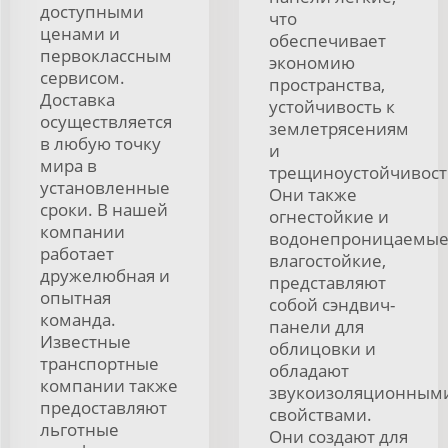
доступными
что
ценами и
обеспечивает
первоклассным
экономию
сервисом.
пространства,
Доставка
устойчивость к
осуществляется
землетрясениям
в любую точку
и
мира в
трещиноустойчивост
установленные
Они также
сроки. В нашей
огнестойкие и
компании
водонепроницаемые
работает
влагостойкие,
дружелюбная и
представляют
опытная
собой сэндвич-
команда.
панели для
Известные
облицовки и
транспортные
обладают
компании также
звукоизоляционным
предоставляют
свойствами.
льготные
Они создают для