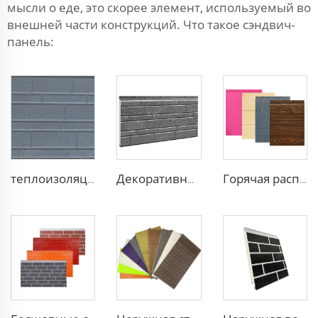
мысли о еде, это скорее элемент, используемый во
внешней части конструкций. Что такое сэндвич-
панель:
теплоизоляционные легкие панели для наружных стен из пенополистирола толщиной 50 мм и 75 мм
Декоративные панели внешней теплоизоляции, композитные алюминиевые полиуретановые сэндвич-панели
Горячая распродажа Водонепроницаемая панель сэндвич 16мм полиуретановая панель для отделки стен Панель утепления из ПУ-пены