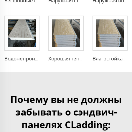
Бесшовные стеновые панели ПУ полиуретановые сэндвич-панели и наружные стеновые панели для отделки дома
Наружная стеновая панель для дома с ПУ-пеной сэндвич-панель для строительства дома, чистая комната стеновая панель ПУ сэндвич-панель
Наружная водонепроницаемая и огнестойкая панель из пенополистирола с теплоизоляцией
Водонепроницаемые сэндвич-панели из пенополистирола металлическая утепленная плита Разделительная сэндвич-панель для стен от китайского производителя
Хорошая теплоизоляция металлическая обшивка внутренняя панель утепления наружная стеновая панель с Низкой ценой и Высоким качеством
Влагостойкая и водонепроницаемая облицовка внешних стен дома с имитацией кирпичной кладки тисненых металлических сэндвич-панелей
Почему вы не должны
забывать о сэндвич-
панелях CLadding: