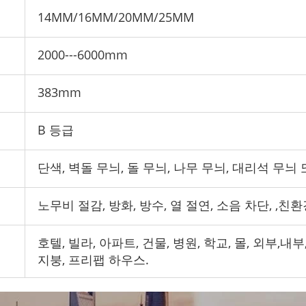
14MM/16MM/20MM/25MM
2000---6000mm
383mm
B 등급
단색, 벽돌 무늬, 돌 무늬, 나무 무늬, 대리석 무늬
노무비 절감,
방화, 방수,
열 절연, 소음 차단,
,
친환경
호텔, 빌라, 아파트, 건물, 병원, 학교,
몰,
외부,내부
지붕,
프리팹 하우스.