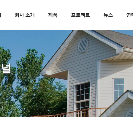
지
회사 소개
제품
프로젝트
뉴스
연
패널