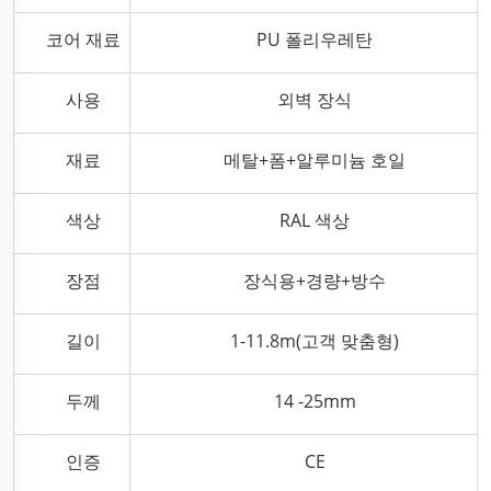
코어 재료
PU 폴리우레탄
사용
외벽 장식
재료
메탈+폼+알루미늄 호일
색상
RAL 색상
장점
장식용+경량+방수
길이
1-11.8m(고객 맞춤형)
두께
14 -25mm
인증
CE