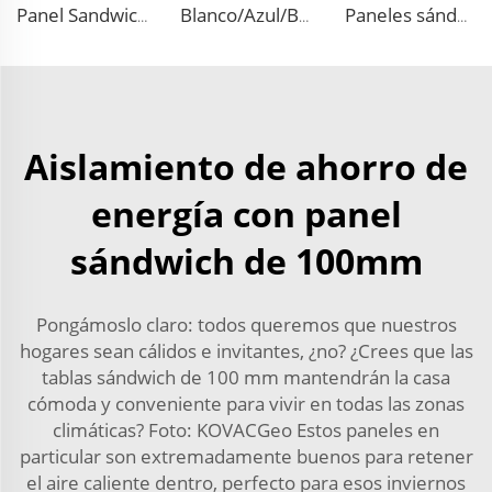
Panel Sandwich de Techo Aislante de EPS al por mayor en China Panel Sandwich de Espuma para Pared Interior/Exterior
Blanco/Azul/Blanco Gris con Recubrimiento de Zinc para Aislamiento Interno y Externo de Paredes Laminadas Decorativas de Metal Tallado con Núcleo de EPS/PU
Paneles sándwich EPS decorativos de espuma ignífuga para paneles de pared de imitación de madera para almacén
Aislamiento de ahorro de
energía con panel
sándwich de 100mm
Pongámoslo claro: todos queremos que nuestros
hogares sean cálidos e invitantes, ¿no? ¿Crees que las
tablas sándwich de 100 mm mantendrán la casa
cómoda y conveniente para vivir en todas las zonas
climáticas? Foto: KOVACGeo Estos paneles en
particular son extremadamente buenos para retener
el aire caliente dentro, perfecto para esos inviernos