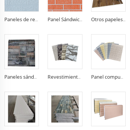
Paneles de revestimiento de acero galvanizado, paneles de metal para pared exterior y techo para casas prefabricadas, paneles sándwich de poliuretano para exteriores
Panel Sándwich de Acero Impermeable Aislamiento Paneles de Fachada Metálicos Aislamiento Revestimiento para Casa
Otros papeles para pared paneles metálicos panel de poliuretano paneles sandwich exteriores revestimiento metálico
Paneles sándwich de espuma de poliuretano PU aislamiento exterior de pared de poliuretano panel de ladrillo de pared
Revestimiento decorativo panel sandwich de pared de PU panel sandwich de espuma de poliuretano para paredes exteriores paneles para paredes y techos
Panel compuesto de pared exterior con tamaño personalizado, material de fachada doble cara, panel decorativo de metal