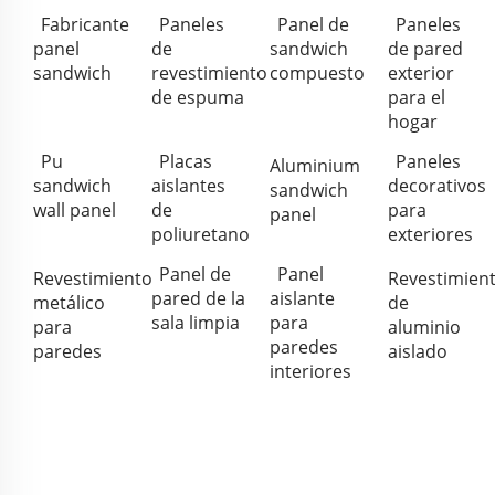
Fabricante
Paneles
Panel de
Paneles
panel
de
sandwich
de pared
sandwich
revestimiento
compuesto
exterior
de espuma
para el
hogar
Pu
Placas
Paneles
Aluminium
sandwich
aislantes
decorativos
sandwich
wall panel
de
para
panel
poliuretano
exteriores
Panel de
Panel
Revestimiento
Revestimien
pared de la
aislante
metálico
de
sala limpia
para
para
aluminio
paredes
paredes
aislado
interiores