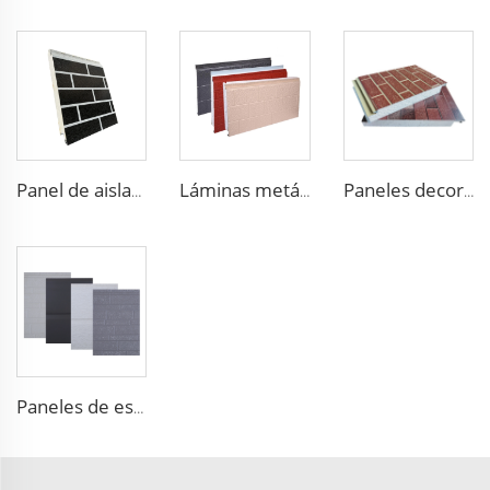
Panel de aislamiento impermeable y resistente al fuego al aire libre de espuma de EPS
Láminas metálicas aislantes con paneles decorativos de espuma de EPS
Paneles decorativos térmicos para revestimiento exterior de paredes panel estructural aislado Panel de Arena Foam
Paneles de espuma EPS Prefabricados de Aislamiento para Casas con Revestimiento Metálico