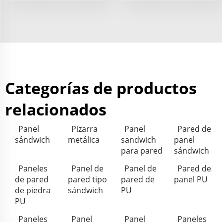
Categorías de productos
relacionados
Panel
Pizarra
Panel
Pared de
sándwich
metálica
sandwich
panel
para pared
sándwich
Paneles
Panel de
Panel de
Pared de
de pared
pared tipo
pared de
panel PU
de piedra
sándwich
PU
PU
Paneles
Panel
Panel
Paneles