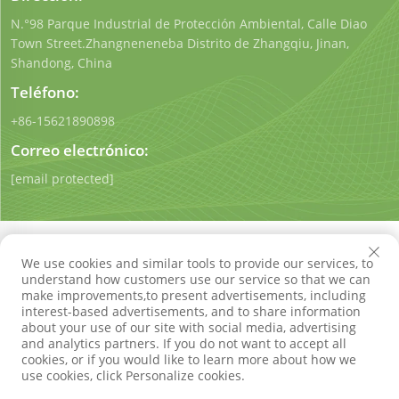
N.°98 Parque Industrial de Protección Ambiental, Calle Diao
Town Street.Zhangneneneba Distrito de Zhangqiu, Jinan,
Shandong, China
Teléfono:
+86-15621890898
Correo electrónico:
[email protected]
We use cookies and similar tools to provide our services, to
understand how customers use our service so that we can
make improvements,to present advertisements, including
Derechos de autor © Shandong Qigong Environmental
interest-based advertisements, and to share information
Protection Technology Co., Ltd. Todos los derechos
about your use of our site with social media, advertising
reservados
Política de privacidad
Blog
and analytics partners. If you do not want to accept all
cookies, or if you would like to learn more about how we
use cookies, click Personalize cookies.